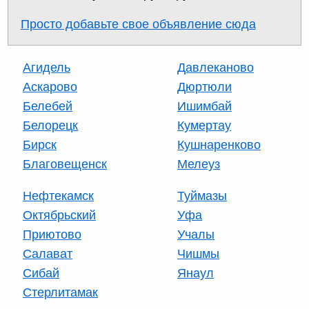
Просто добавьте свое объявление сюда
Агидель
Давлеканово
Аскарово
Дюртюли
Белебей
Ишимбай
Белорецк
Кумертау
Бирск
Кушнаренково
Благовещенск
Мелеуз
Нефтекамск
Туймазы
Октябрьский
Уфа
Приютово
Учалы
Салават
Чишмы
Сибай
Янаул
Стерлитамак