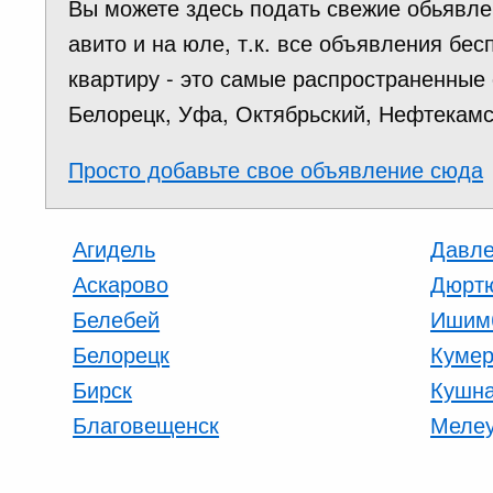
Вы можете здесь подать свежие обьявлен
авито и на юле, т.к. все объявления б
квартиру - это самые распространенные
Белорецк, Уфа, Октябрьский, Нефтекамск
Просто добавьте свое объявление сюда
Агидель
Давле
Аскарово
Дюрт
Белебей
Ишим
Белорецк
Кумер
Бирск
Кушна
Благовещенск
Меле