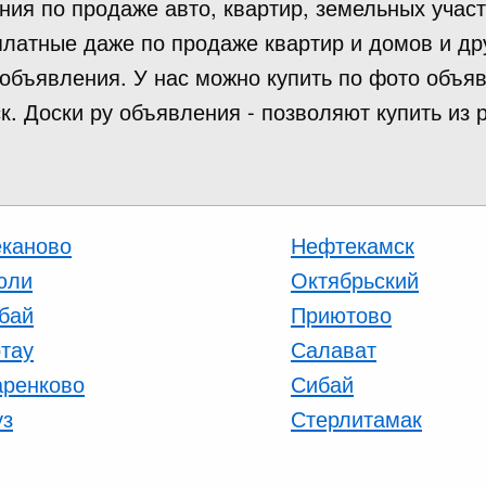
ия по продаже авто, квартир, земельных участ
есплатные даже по продаже квартир и домов и д
 объявления. У нас можно купить по фото объя
. Доски ру объявления - позволяют купить из р
каново
Нефтекамск
юли
Октябрьский
бай
Приютово
тау
Салават
ренково
Сибай
уз
Стерлитамак