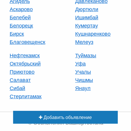
Агидель
Давлеканово
Аскарово
Дюртюли
Белебей
Ишимбай
Белорецк
Кумертау
Бирск
Кушнаренково
Благовещенск
Мелеуз
Нефтекамск
Туймазы
Октябрьский
Уфа
Приютово
Учалы
Салават
Чишмы
Сибай
Янаул
Стерлитамак
Добавить объявление
© Объявления Башкортостана