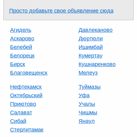
Просто добавьте свое объявление сюда
Агидель
Давлеканово
Аскарово
Дюртюли
Белебей
Ишимбай
Белорецк
Кумертау
Бирск
Кушнаренково
Благовещенск
Мелеуз
Нефтекамск
Туймазы
Октябрьский
Уфа
Приютово
Учалы
Салават
Чишмы
Сибай
Янаул
Стерлитамак