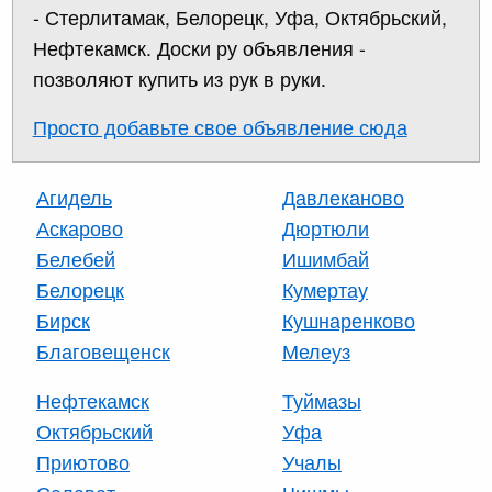
- Стерлитамак, Белорецк, Уфа, Октябрьский,
Нефтекамск. Доски ру объявления -
позволяют купить из рук в руки.
Просто добавьте свое объявление сюда
Агидель
Давлеканово
Аскарово
Дюртюли
Белебей
Ишимбай
Белорецк
Кумертау
Бирск
Кушнаренково
Благовещенск
Мелеуз
Нефтекамск
Туймазы
Октябрьский
Уфа
Приютово
Учалы