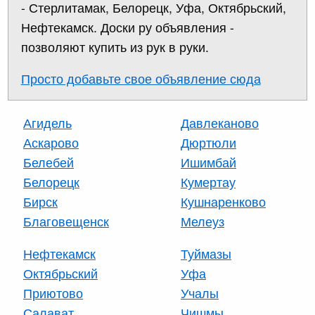
- Стерлитамак, Белорецк, Уфа, Октябрьский,
Нефтекамск. Доски ру объявления -
позволяют купить из рук в руки.
Просто добавьте свое объявление сюда
Агидель
Давлеканово
Аскарово
Дюртюли
Белебей
Ишимбай
Белорецк
Кумертау
Бирск
Кушнаренково
Благовещенск
Мелеуз
Нефтекамск
Туймазы
Октябрьский
Уфа
Приютово
Учалы
Салават
Чишмы