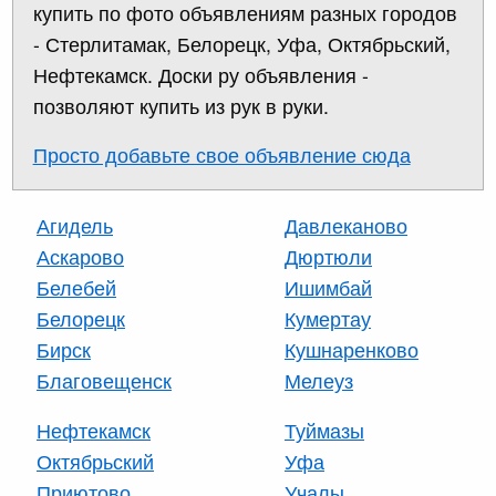
купить по фото объявлениям разных городов
- Стерлитамак, Белорецк, Уфа, Октябрьский,
Нефтекамск. Доски ру объявления -
позволяют купить из рук в руки.
Просто добавьте свое объявление сюда
Агидель
Давлеканово
Аскарово
Дюртюли
Белебей
Ишимбай
Белорецк
Кумертау
Бирск
Кушнаренково
Благовещенск
Мелеуз
Нефтекамск
Туймазы
Октябрьский
Уфа
Приютово
Учалы