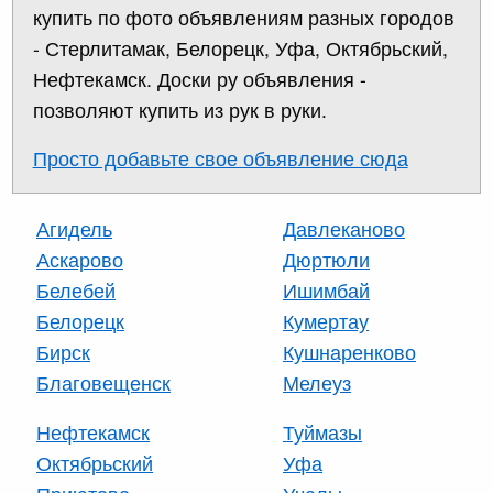
купить по фото объявлениям разных городов
- Стерлитамак, Белорецк, Уфа, Октябрьский,
Нефтекамск. Доски ру объявления -
позволяют купить из рук в руки.
Просто добавьте свое объявление сюда
Агидель
Давлеканово
Аскарово
Дюртюли
Белебей
Ишимбай
Белорецк
Кумертау
Бирск
Кушнаренково
Благовещенск
Мелеуз
Нефтекамск
Туймазы
Октябрьский
Уфа