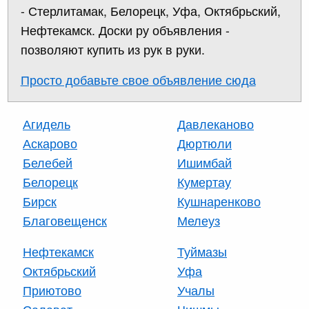
- Стерлитамак, Белорецк, Уфа, Октябрьский,
Нефтекамск. Доски ру объявления -
позволяют купить из рук в руки.
Просто добавьте свое объявление сюда
Агидель
Давлеканово
Аскарово
Дюртюли
Белебей
Ишимбай
Белорецк
Кумертау
Бирск
Кушнаренково
Благовещенск
Мелеуз
Нефтекамск
Туймазы
Октябрьский
Уфа
Приютово
Учалы