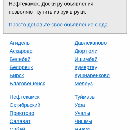
Нефтекамск. Доски ру объявления -
позволяют купить из рук в руки.
Просто добавьте свое объявление сюда
Агидель
Давлеканово
Аскарово
Дюртюли
Белебей
Ишимбай
Белорецк
Кумертау
Бирск
Кушнаренково
Благовещенск
Мелеуз
Нефтекамск
Туймазы
Октябрьский
Уфа
Приютово
Учалы
Салават
Чишмы
Сибай
Янаул