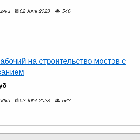
мияки
02 June 2023
546
абочий на строительство мостов с
ванием
уб
мияки
02 June 2023
563