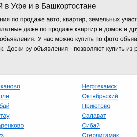
й в Уфе и в Башкортостане
ия по продаже авто, квартир, земельных участ
есплатные даже по продаже квартир и домов и д
 объявления. У нас можно купить по фото объя
. Доски ру объявления - позволяют купить из р
каново
Нефтекамск
юли
Октябрьский
бай
Приютово
тау
Салават
ренково
Сибай
уз
Стерлитамак