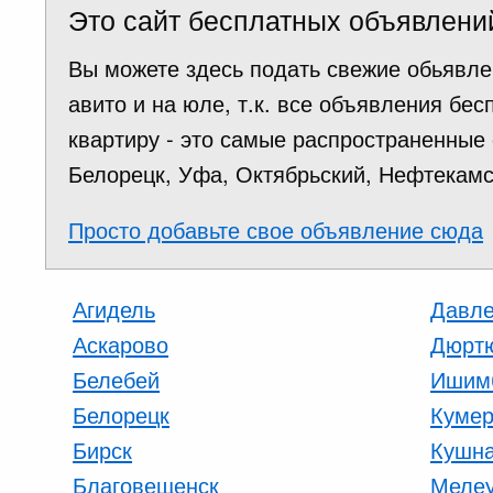
Это сайт бесплатных объявлени
Вы можете здесь подать свежие обьявлен
авито и на юле, т.к. все объявления б
квартиру - это самые распространенные
Белорецк, Уфа, Октябрьский, Нефтекамск
Просто добавьте свое объявление сюда
Агидель
Давле
Аскарово
Дюрт
Белебей
Ишим
Белорецк
Кумер
Бирск
Кушна
Благовещенск
Меле